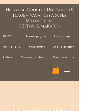
Nouveau Concept Uni Tango &
Plage - Vacances à Super
Milonguera
FESTIVAL & MARATÓN
DOMICILE
Nuova pagina
Nuova pagina
Artistes et DJ
Programme
Une inscription
Hôtels
Comment arriver
Prenota online
No products to show